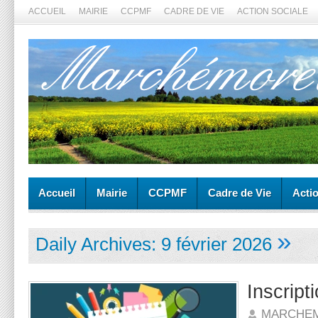
ACCUEIL
MAIRIE
CCPMF
CADRE DE VIE
ACTION SOCIALE
Accueil
Mairie
CCPMF
Cadre de Vie
Acti
»
Daily Archives:
9 février 2026
Inscript
MARCHE