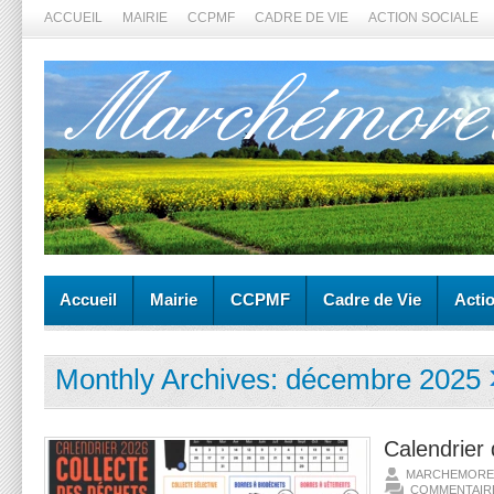
ACCUEIL
MAIRIE
CCPMF
CADRE DE VIE
ACTION SOCIALE
Accueil
Mairie
CCPMF
Cadre de Vie
Acti
Monthly Archives:
décembre 2025
Calendrier 
MARCHEMORE
COMMENTAIR