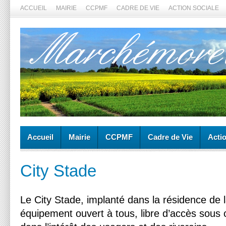
ACCUEIL
MAIRIE
CCPMF
CADRE DE VIE
ACTION SOCIALE
Accueil
Mairie
CCPMF
Cadre de Vie
Acti
City Stade
Le City Stade, implanté dans la résidence de
équipement ouvert à tous, libre d’accès sous c