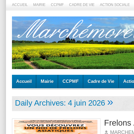
ACCUEIL
MAIRIE
CCPMF
CADRE DE VIE
ACTION SOCIALE
Accueil
Mairie
CCPMF
Cadre de Vie
Acti
»
Daily Archives:
4 juin 2026
Frelons 
MARCHE