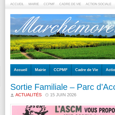
ACCUEIL
MAIRIE
CCPMF
CADRE DE VIE
ACTION SOCIALE
Accueil
Mairie
CCPMF
Cadre de Vie
Acti
Sortie Familiale – Parc d’Ac
ACTUALITÉS
15 JUIN 2026