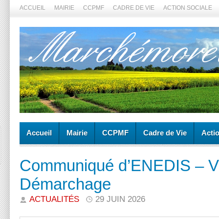
ACCUEIL
MAIRIE
CCPMF
CADRE DE VIE
ACTION SOCIALE
Accueil
Mairie
CCPMF
Cadre de Vie
Acti
Communiqué d’ENEDIS – Vig
Démarchage
ACTUALITÉS
29 JUIN 2026