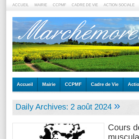
ACCUEIL
MAIRIE
CCPMF
CADRE DE VIE
ACTION SOCIALE
Accueil
Mairie
CCPMF
Cadre de Vie
Acti
»
Daily Archives:
2 août 2024
Cours d
muscula