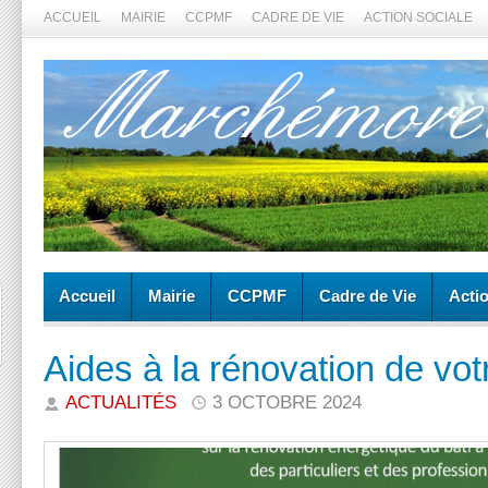
ACCUEIL
MAIRIE
CCPMF
CADRE DE VIE
ACTION SOCIALE
Accueil
Mairie
CCPMF
Cadre de Vie
Acti
Aides à la rénovation de vo
ACTUALITÉS
3 OCTOBRE 2024